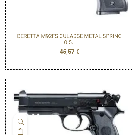
BERETTA M92FS CULASSE METAL SPRING
0.5J
45,57
€