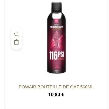
Ce
produit
a
plusieurs
variations.
Les
options
peuvent
POWAIR BOUTEILLE DE GAZ 500ML
être
10,80
€
choisies
sur