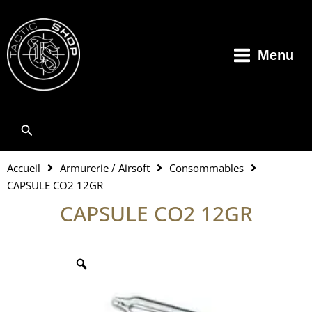
Aller
au
contenu
Menu
Rechercher
Accueil
Armurerie / Airsoft
Consommables
CAPSULE CO2 12GR
CAPSULE CO2 12GR