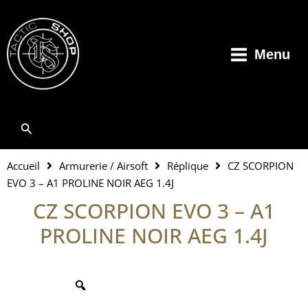
Aller
au
contenu
Menu
Rechercher
Accueil
Armurerie / Airsoft
Réplique
CZ SCORPION
EVO 3 – A1 PROLINE NOIR AEG 1.4J
CZ SCORPION EVO 3 – A1
PROLINE NOIR AEG 1.4J