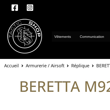
Aller
au
contenu
Vêtements
Communication
Accueil
Armurerie / Airsoft
Réplique
BERET
BERETTA M92