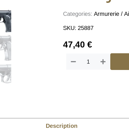
Categories:
Armurerie / Ai
SKU:
25887
47,40
€
quantité
de
BERETTA
M92
FS
"HME"
CULASSE
METAL
SPRING
0.5J
Description