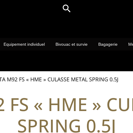
Rechercher
Equipement individuel
Bivouac et survie
Bagagerie
Mé
TA M92 FS « HME » CULASSE METAL SPRING 0.5J
 FS « HME » C
SPRING 0.5J