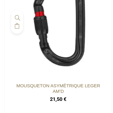
Ce
produit
a
plusieurs
variations.
Les
options
peuvent
être
choisies
MOUSQUETON ASYMÉTRIQUE LEGER
sur
AM’D
la
21,50
€
page
du