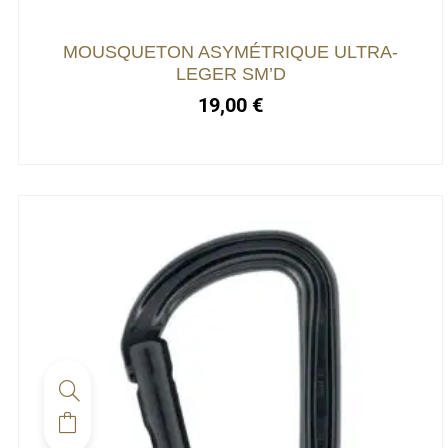
être
choisies
MOUSQUETON ASYMÉTRIQUE ULTRA-
sur
LEGER SM’D
la
19,00
€
page
du
produit