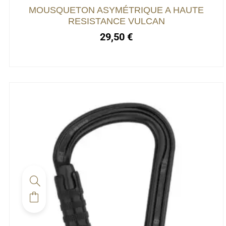
choisies
MOUSQUETON ASYMÉTRIQUE A HAUTE
sur
RESISTANCE VULCAN
la
29,50
€
page
du
produit
Ce
produit
a