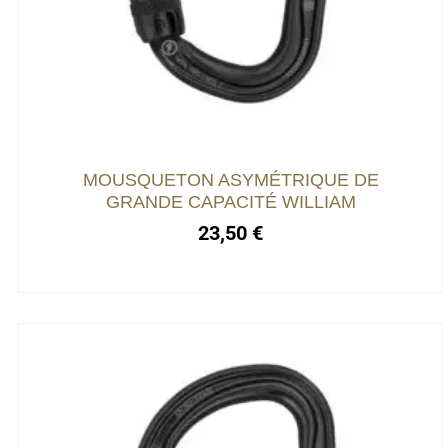
plusieurs
variations.
Les
options
peuvent
être
choisies
MOUSQUETON ASYMÉTRIQUE DE
sur
GRANDE CAPACITÉ WILLIAM
la
23,50
€
page
du
produit