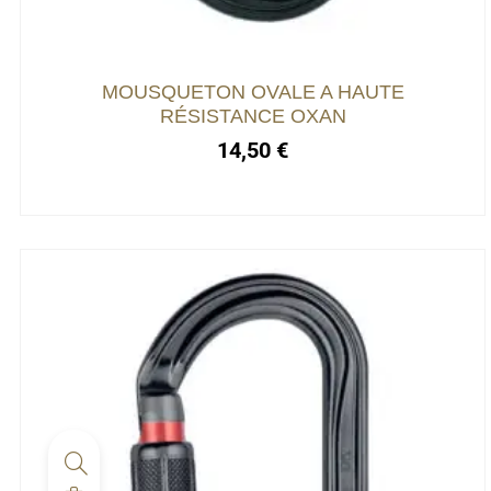
peuvent
être
choisies
MOUSQUETON OVALE A HAUTE
sur
RÉSISTANCE OXAN
la
14,50
€
page
du
produit