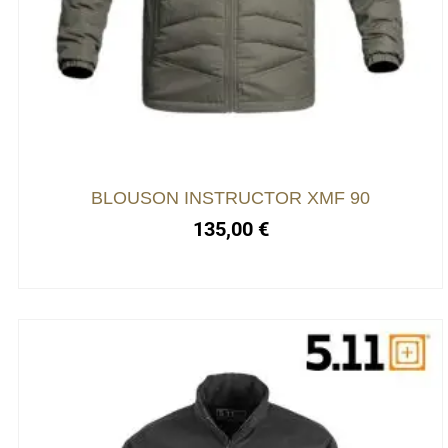
a
plusieurs
variations.
Les
options
peuvent
être
choisies
BLOUSON INSTRUCTOR XMF 90
sur
135,00
€
la
page
du
produit