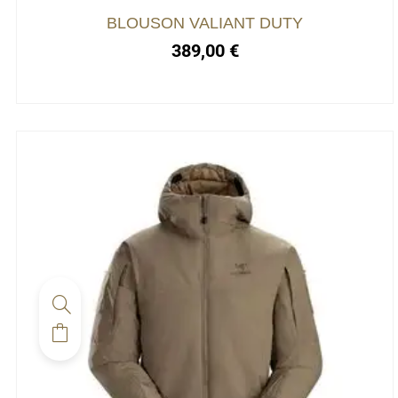
choisies
BLOUSON VALIANT DUTY
sur
389,00
€
la
page
du
produit