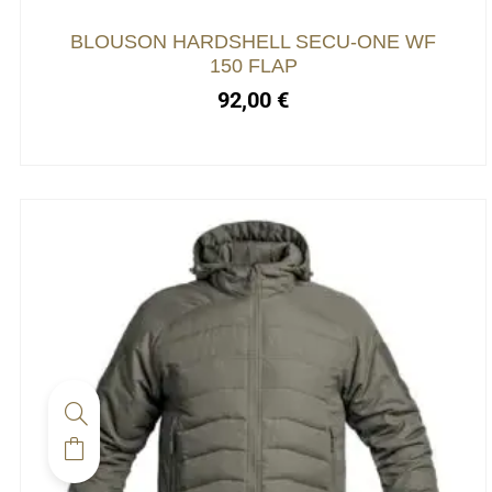
être
choisies
BLOUSON HARDSHELL SECU-ONE WF
sur
150 FLAP
la
92,00
€
page
du
produit
Ce
produit