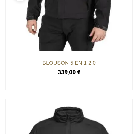
a
plusieurs
variations.
Les
options
peuvent
être
choisies
BLOUSON 5 EN 1 2.0
sur
339,00
€
la
page
du
produit