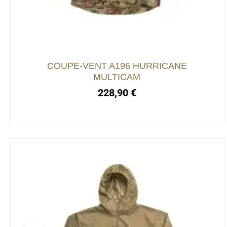
Les
options
peuvent
être
choisies
COUPE-VENT A196 HURRICANE
sur
MULTICAM
la
228,90
€
page
du
produit