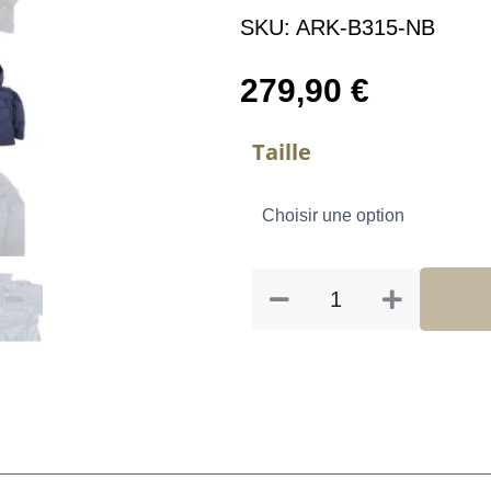
SKU:
ARK-B315-NB
279,90
€
quantité
Taille
de
PARKA
B315
AVENGER
NAVY