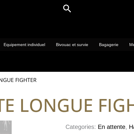
Rechercher
Equipement individuel
Bivouac et survie
Bagagerie
Mé
NGUE FIGHTER
TE LONGUE FIG
Categories:
En attente
,
H