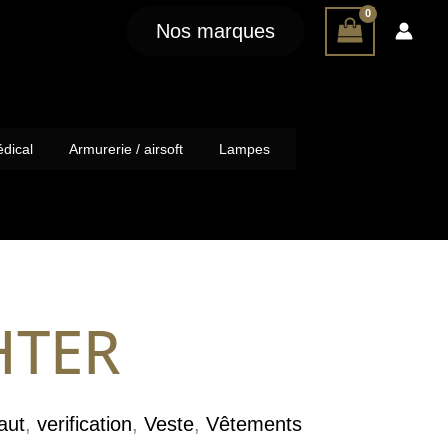
Nos marques
dical
Armurerie / airsoft
Lampes
HTER
aut
,
verification
,
Veste
,
Vêtements