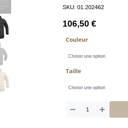
SKU:
01.202462
106,50
€
quantité
Couleur
de
VESTE
LONGUE
FIGHTER
Taille