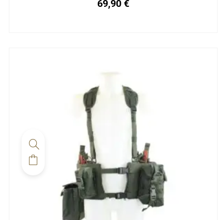
69,90
€
la
page
du
produit