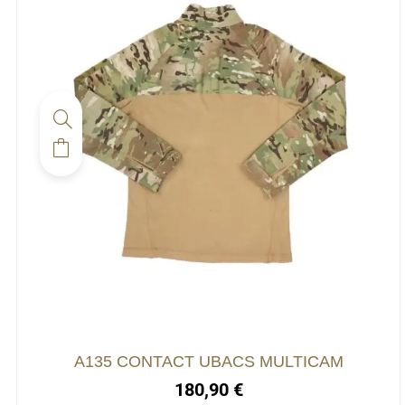
Ce
produit
a
plusieurs
variations.
Les
options
peuvent
être
choisies
A135 CONTACT UBACS MULTICAM
sur
180,90
€
la