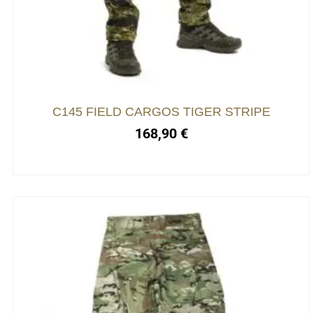
variations.
Les
options
peuvent
être
choisies
C145 FIELD CARGOS TIGER STRIPE
sur
168,90
€
la
page
du
produit