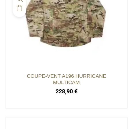
Ce
produit
a
plusieurs
variations.
Les
options
peuvent
être
choisies
COUPE-VENT A196 HURRICANE
sur
MULTICAM
la
228,90
€
page
du
produit