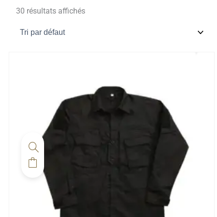
30 résultats affichés
Ce
produit
a
plusieurs
variations.