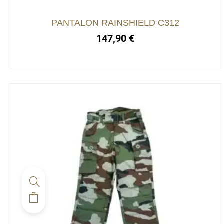
être
choisies
PANTALON RAINSHIELD C312
sur
147,90
€
la
page
du
produit
Ce
produit
a