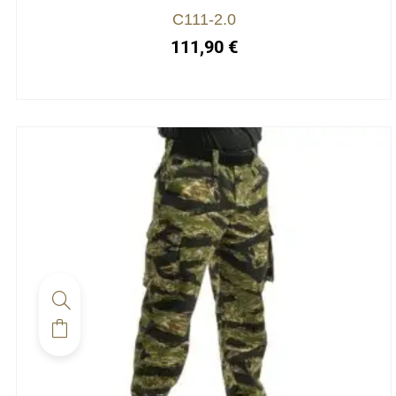
choisies
C111-2.0
sur
111,90
€
la
page
du
produit
Ce
produit
a
plusieurs