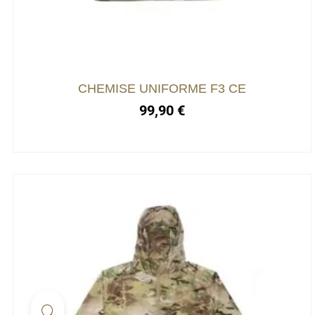
Les
options
peuvent
être
choisies
CHEMISE UNIFORME F3 CE
sur
99,90
€
la
page
du
produit