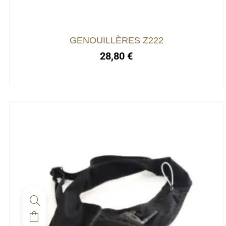
peuvent
être
choisies
GENOUILLÈRES Z222
sur
28,80
€
la
page
du
produit