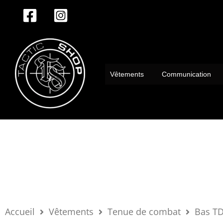
Aller
au
contenu
Vêtements
Communication
Accueil
Vêtements
Tenue de combat
Bas T