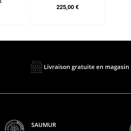
€
options
225,00
€
peuvent
être
choisies
sur
la
page
Livraison gratuite en magasin
du
produit
SAUMUR