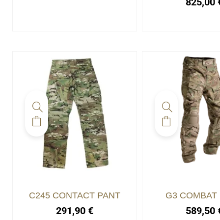
825,00
Ce
Ce
produit
produit
a
a
plusieurs
plusieurs
variations.
variations.
C245 CONTACT PANT
G3 COMBAT
Les
Les
291,90
€
589,50
options
options