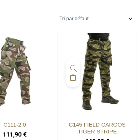
Ce
duit
produit
a
sieurs
plusieurs
iations.
variations.
C111-2.0
C145 FIELD CARGOS
s
Les
TIGER STRIPE
111,90
€
ions
options