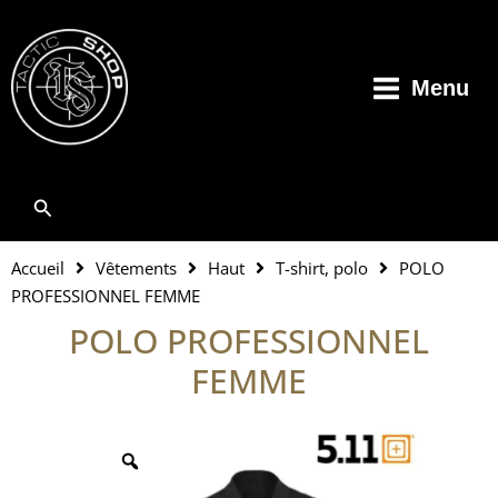
Aller
au
contenu
Menu
Rechercher
Accueil
Vêtements
Haut
T-shirt, polo
POLO
PROFESSIONNEL FEMME
POLO PROFESSIONNEL
FEMME