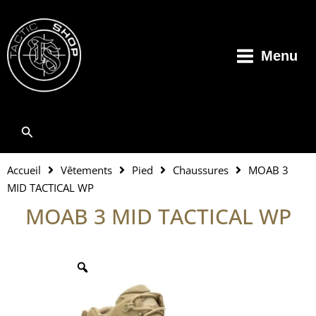
Aller
au
contenu
Menu
Rechercher
Accueil
Vêtements
Pied
Chaussures
MOAB 3
MID TACTICAL WP
MOAB 3 MID TACTICAL WP