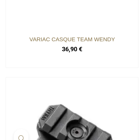
Les
options
peuvent
être
choisies
VARIAC CASQUE TEAM WENDY
sur
36,90
€
la
page
du
produit