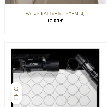
être
choisies
PATCH BATTERIE THYRM (3)
sur
12,00
€
la
page
du
produit
Ce
produit