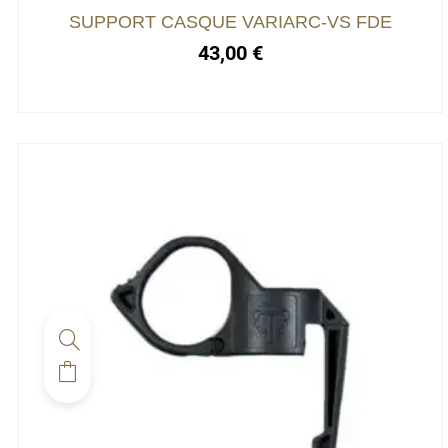
choisies
SUPPORT CASQUE VARIARC-VS FDE
sur
43,00
€
la
page
du
produit