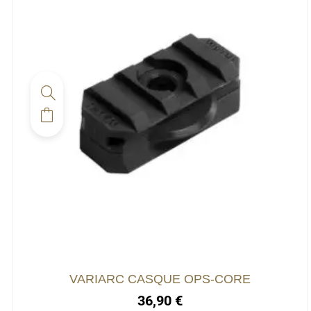
Ce
produit
a
plusieurs
variations.
Les
options
peuvent
être
choisies
VARIARC CASQUE OPS-CORE
sur
36,90
€
la