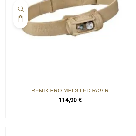
Ce
produit
a
plusieurs
variations.
Les
options
peuvent
être
choisies
REMIX PRO MPLS LED R/G/IR
sur
114,90
€
la
page
du
produit