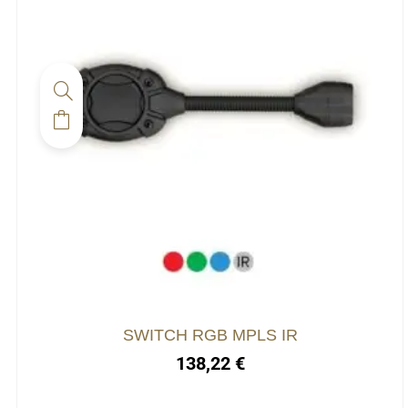
Ce
produit
a
plusieurs
variations.
Les
options
peuvent
être
choisies
SWITCH RGB MPLS IR
sur
138,22
€
la
page