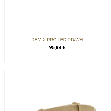
variations.
Les
options
peuvent
être
choisies
REMIX PRO LED RD/WH
sur
95,83
€
la
page
du
produit