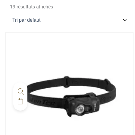
19 résultats affichés
Ce
produit
a
plusieurs
variations.