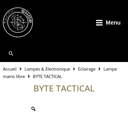
Aller
au
contenu
Menu
Rechercher
Accueil
Lampes & Electronique
Eclairage
Lampe
mains libre
BYTE TACTICAL
BYTE TACTICAL