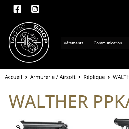
Aller
au
contenu
Vêtements
Communication
Accueil
Armurerie / Airsoft
Réplique
WALTH
WALTHER PPK/