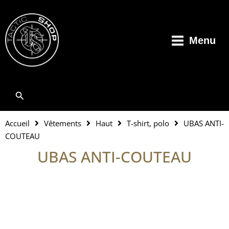
Aller
au
contenu
Menu
Rechercher
Accueil
Vêtements
Haut
T-shirt, polo
UBAS ANTI-
COUTEAU
UBAS ANTI-COUTEAU