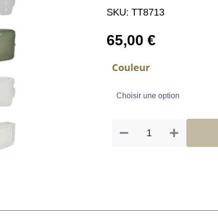
SKU:
TT8713
65,00
€
quantité
Couleur
de
TT
TAC
POUCH
1
WP