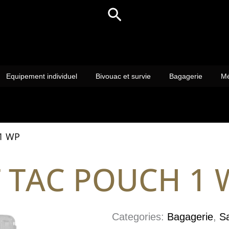
Rechercher
Equipement individuel
Bivouac et survie
Bagagerie
Mé
1 WP
T TAC POUCH 1 
Categories:
Bagagerie
,
S