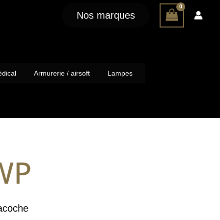
Nos marques
dical
Armurerie / airsoft
Lampes
WP
acoche