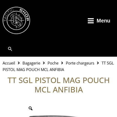
Aller
au
contenu
Menu
Rechercher
Accueil
Bagagerie
Poche
Porte chargeurs
TT SGL
PISTOL MAG POUCH MCL ANFIBIA
TT SGL PISTOL MAG POUCH
MCL ANFIBIA