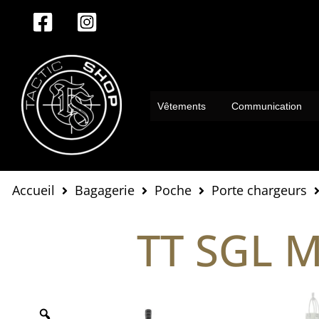
Aller
au
contenu
Vêtements
Communication
Accueil
Bagagerie
Poche
Porte chargeurs
TT SGL 