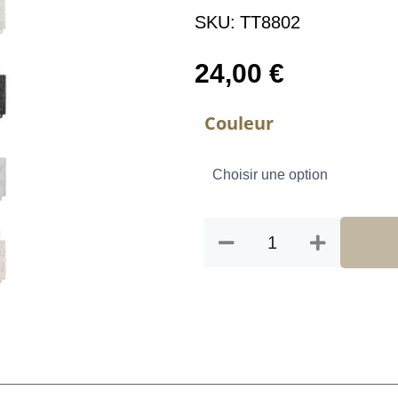
SKU:
TT8802
24,00
€
quantité
Couleur
de
TT
SGL
MAG
POUCH
BEL
M4
MKIII