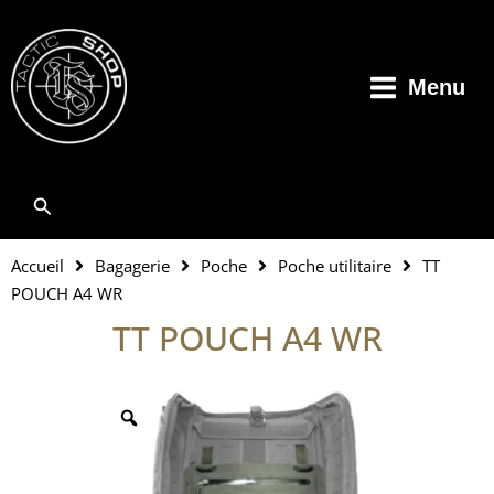
Aller
au
contenu
Menu
Rechercher
Accueil
Bagagerie
Poche
Poche utilitaire
TT
POUCH A4 WR
TT POUCH A4 WR