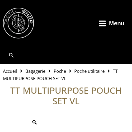
Aller
au
contenu
Menu
Rechercher
Accueil
Bagagerie
Poche
Poche utilitaire
TT
MULTIPURPOSE POUCH SET VL
TT MULTIPURPOSE POUCH
SET VL