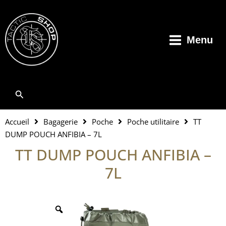
Aller
au
contenu
Menu
Rechercher
Accueil
Bagagerie
Poche
Poche utilitaire
TT
DUMP POUCH ANFIBIA – 7L
TT DUMP POUCH ANFIBIA –
7L