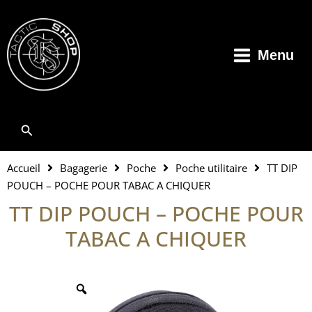
Aller
au
contenu
Menu
Rechercher
Accueil
Bagagerie
Poche
Poche utilitaire
TT DIP
POUCH – POCHE POUR TABAC A CHIQUER
TT DIP POUCH – POCHE POUR
TABAC A CHIQUER