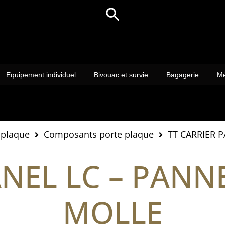
Rechercher
Equipement individuel
Bivouac et survie
Bagagerie
Mé
 plaque
Composants porte plaque
TT CARRIER 
ANEL LC – PAN
MOLLE