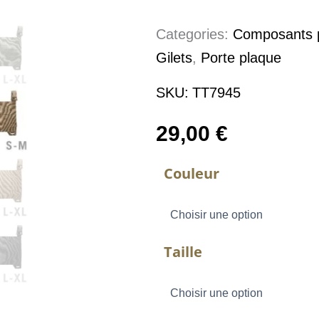
Categories:
Composants p
Gilets
,
Porte plaque
SKU:
TT7945
29,00
€
quantité
Couleur
de
TT
CARRIER
PANEL
LC
-
Taille
PANNEAU
FRONTALE
MOLLE