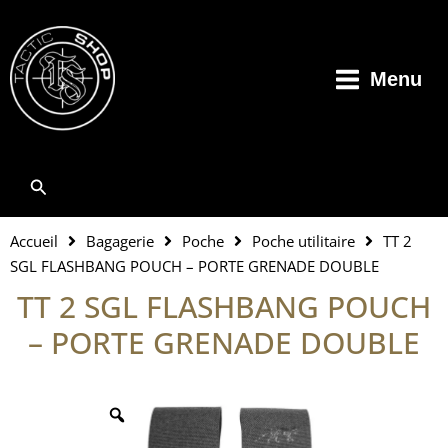
Aller
au
contenu
Menu
Rechercher
Accueil
Bagagerie
Poche
Poche utilitaire
TT 2
SGL FLASHBANG POUCH – PORTE GRENADE DOUBLE
TT 2 SGL FLASHBANG POUCH
– PORTE GRENADE DOUBLE