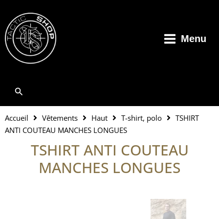
Aller
au
contenu
Menu
Rechercher
Accueil
Vêtements
Haut
T-shirt, polo
TSHIRT
ANTI COUTEAU MANCHES LONGUES
TSHIRT ANTI COUTEAU
MANCHES LONGUES