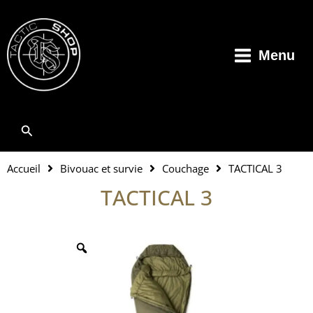
Aller
au
contenu
Menu
Rechercher
Accueil
Bivouac et survie
Couchage
TACTICAL 3
TACTICAL 3