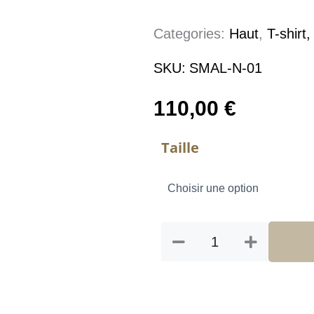
Categories:
Haut
,
T-shirt,
SKU:
SMAL-N-01
110,00
€
quantité
Taille
de
SOUS-
VETEMENTS
MANCHETTES
ANTI
COUTEAU