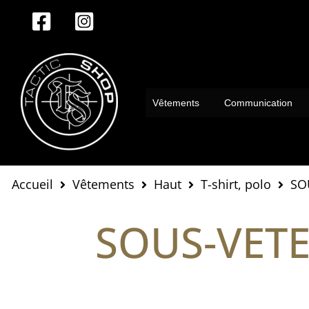
Aller
au
contenu
Vêtements
Communication
Accueil
Vêtements
Haut
T-shirt, polo
SO
SOUS-VET