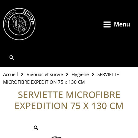
Aller
au
contenu
Menu
Rechercher
Accueil
Bivouac et survie
Hygiène
SERVIETTE
MICROFIBRE EXPEDITION 75 x 130 CM
SERVIETTE MICROFIBRE
EXPEDITION 75 X 130 CM