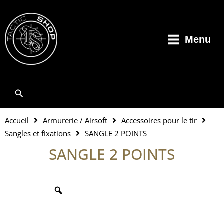
Aller
au
contenu
Menu
Rechercher
Accueil
Armurerie / Airsoft
Accessoires pour le tir
Sangles et fixations
SANGLE 2 POINTS
SANGLE 2 POINTS