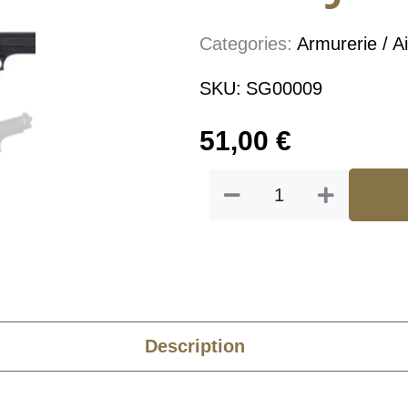
Categories:
Armurerie / Ai
SKU:
SG00009
51,00
€
quantité
de
SAIGO
DEFENSE
M92
SPRING
CULASSE
METAL
0.6J
Description