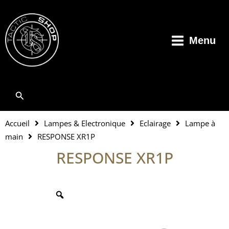
Aller
au
contenu
Menu
Rechercher
Accueil
Lampes & Electronique
Eclairage
Lampe à
main
RESPONSE XR1P
RESPONSE XR1P