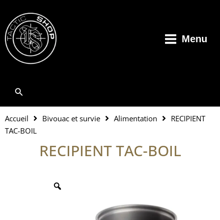
Aller
au
contenu
Menu
Rechercher
Accueil
Bivouac et survie
Alimentation
RECIPIENT
TAC-BOIL
RECIPIENT TAC-BOIL