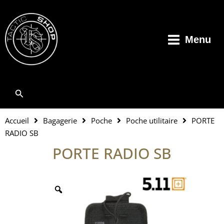
Aller
au
contenu
Menu
Rechercher
Accueil
Bagagerie
Poche
Poche utilitaire
PORTE
RADIO SB
PORTE RADIO SB