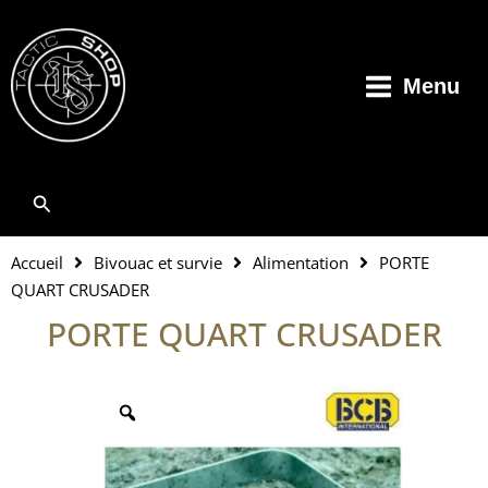
Aller
au
contenu
Menu
Rechercher
Accueil
Bivouac et survie
Alimentation
PORTE
QUART CRUSADER
PORTE QUART CRUSADER