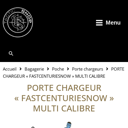
Aller
au
contenu
Menu
Rechercher
Accueil
Bagagerie
Poche
Porte chargeurs
PORTE
CHARGEUR « FASTCENTURIESNOW » MULTI CALIBRE
PORTE CHARGEUR
« FASTCENTURIESNOW »
MULTI CALIBRE