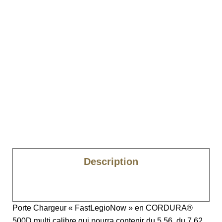
Description
Caractéristiques
Porte Chargeur « FastLegioNow » en CORDURA®
500D multi calibre qui pourra contenir du 5.56, du 7.62,