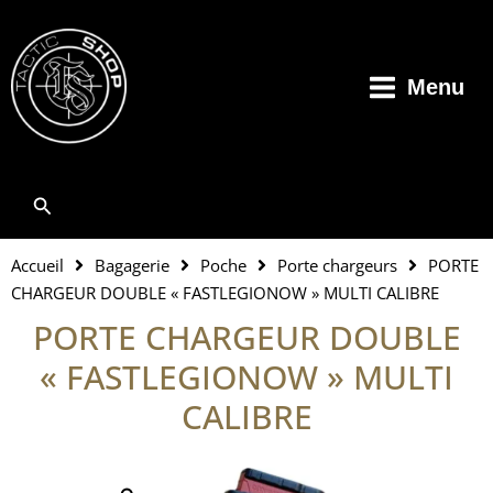
Aller
au
contenu
Menu
Rechercher
Accueil
Bagagerie
Poche
Porte chargeurs
PORTE
CHARGEUR DOUBLE « FASTLEGIONOW » MULTI CALIBRE
PORTE CHARGEUR DOUBLE
« FASTLEGIONOW » MULTI
CALIBRE