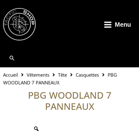
Aller
au
contenu
Menu
Rechercher
Accueil
Vêtements
Tête
Casquettes
PBG
WOODLAND 7 PANNEAUX
PBG WOODLAND 7
PANNEAUX