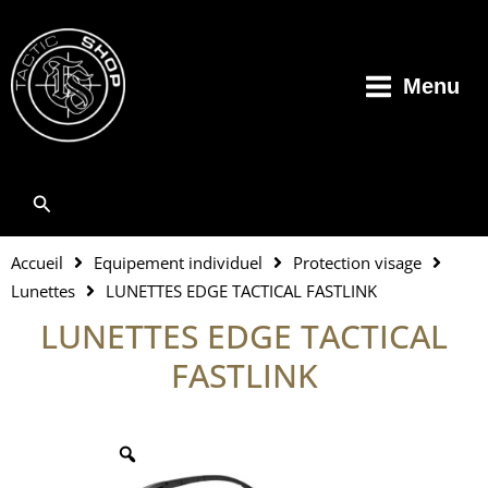
Aller
au
contenu
Menu
Rechercher
Accueil
Equipement individuel
Protection visage
Lunettes
LUNETTES EDGE TACTICAL FASTLINK
LUNETTES EDGE TACTICAL
FASTLINK