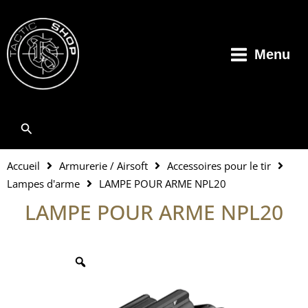
Aller
au
contenu
Menu
Rechercher
Accueil
Armurerie / Airsoft
Accessoires pour le tir
Lampes d'arme
LAMPE POUR ARME NPL20
LAMPE POUR ARME NPL20