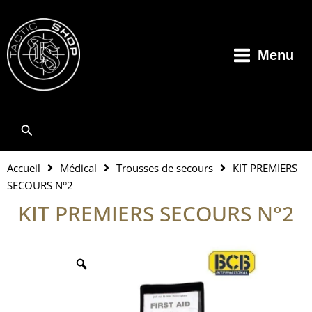
Aller
au
contenu
Menu
Rechercher
Accueil
Médical
Trousses de secours
KIT PREMIERS
SECOURS N°2
KIT PREMIERS SECOURS N°2