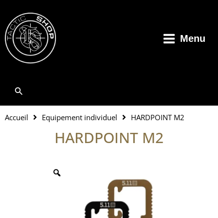
Aller
au
contenu
Menu
Rechercher
Accueil
Equipement individuel
HARDPOINT M2
HARDPOINT M2