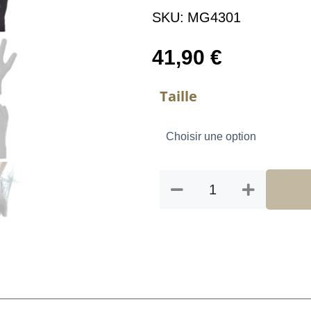
SKU:
MG4301
41,90
€
quantité
Taille
de
GANTS
SHELTER