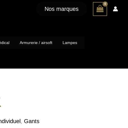
Nos marques
dical
Armurerie / airsoft
Lampes
R
dividuel
,
Gants