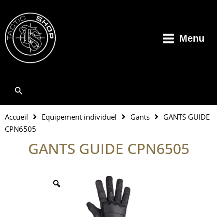
Aller
au
contenu
Menu
Rechercher
Accueil
Equipement individuel
Gants
GANTS GUIDE
CPN6505
GANTS GUIDE CPN6505