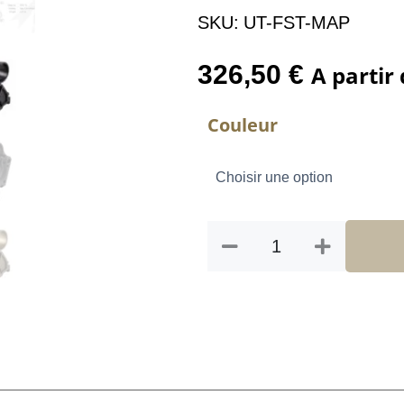
SKU:
UT-FST-MAP
326,50
€
A partir
quantité
Couleur
de
FAST
FTC
AIMPOINT
MAG