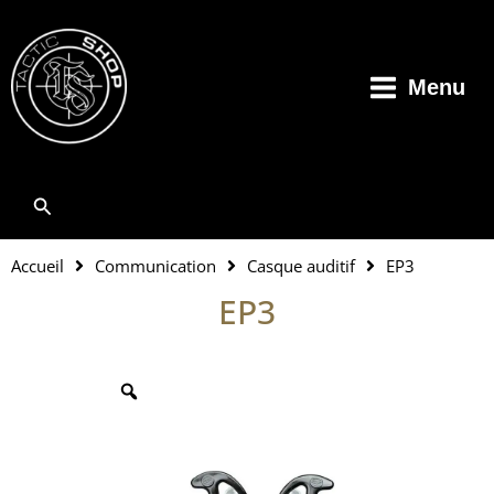
Aller
au
contenu
Menu
Rechercher
Accueil
Communication
Casque auditif
EP3
EP3