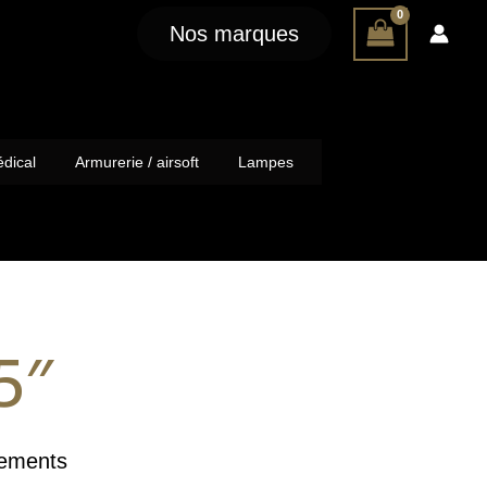
Nos marques
dical
Armurerie / airsoft
Lampes
5″
ements