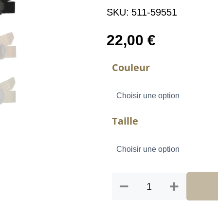
SKU:
511-59551
22,00
€
quantité
Couleur
de
CEINTURE
TDU
1.5"
Taille