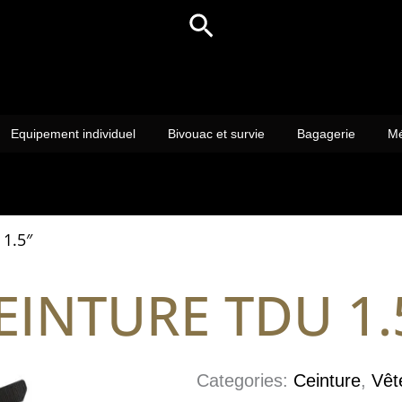
Rechercher
Equipement individuel
Bivouac et survie
Bagagerie
Mé
1.5″
EINTURE TDU 1.
Categories:
Ceinture
,
Vêt