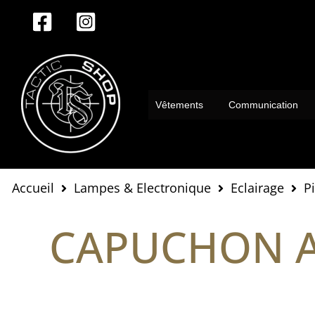
Aller
au
contenu
Vêtements
Communication
Accueil
Lampes & Electronique
Eclairage
P
CAPUCHON A